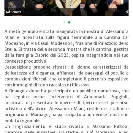
©Ad Smets
•
•
A metà gennaio è stata inaugurata la mostra di Alessandra
Mian e incentrata sulla figura femminile alla Cantina Ca’
Modeano, in via Casali Modeano 1, frazione di Palazzolo dello
Stella. Si tratta della seconda mostra che la cantina, gestita
dalla famiglia Cisorio dal 2023, ospita integrandola nel suo
contesto produttivo.
L’esposizione propone ritratti di donne caratterizzati da
delicatezza ed eleganza, affiancati da paesaggi di betulle e
composizioni floreali che completano il percorso espositivo
con immagini di tono raccolto e riflessivo.
All’inaugurazione ha partecipato un pubblico numeroso, che
ha seguito anche l’intervento di Annamaria Poggioli,
incaricata di presentare le opere e di ripercorrere il percorso
artistico dell’autrice. Alessandra Mian, residente a Udine e
originaria di Maniago, ha partecipato a numerose mostre in
ambito regionale.
Un ringraziamento è stato rivolto a Massimo Pitton,
curatore delle iniziative artistiche di Ca’ Modeano, e ad