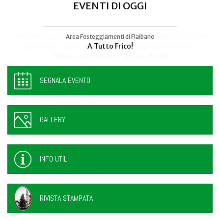
EVENTI DI OGGI
Area Festeggiamenti di Flaibano
Talmassons
A Tutto Frico!
FestInPiazza
SEGNALA EVENTO
GALLERY
INFO UTILI
RIVISTA STAMPATA