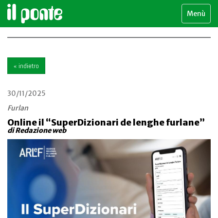
Menù
« indietro
30/11/2025
Furlan
Online il “SuperDizionari de lenghe furlane”
di Redazione web