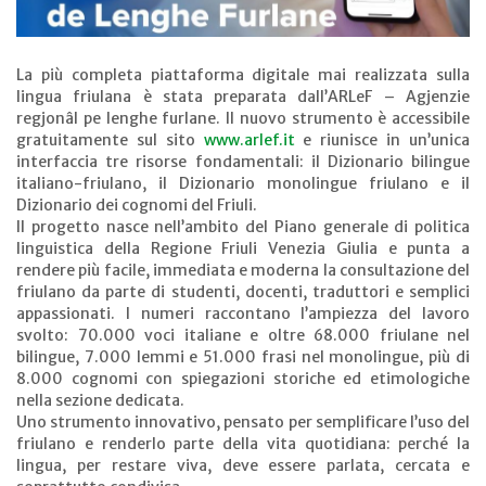
La più completa piattaforma digitale mai realizzata sulla
lingua friulana è stata preparata dall’ARLeF – Agjenzie
regjonâl pe lenghe furlane. Il nuovo strumento è accessibile
gratuitamente sul sito
www.arlef.it
e riunisce in un’unica
interfaccia tre risorse fondamentali: il Dizionario bilingue
italiano-friulano, il Dizionario monolingue friulano e il
Dizionario dei cognomi del Friuli.
Il progetto nasce nell’ambito del Piano generale di politica
linguistica della Regione Friuli Venezia Giulia e punta a
rendere più facile, immediata e moderna la consultazione del
friulano da parte di studenti, docenti, traduttori e semplici
appassionati. I numeri raccontano l’ampiezza del lavoro
svolto: 70.000 voci italiane e oltre 68.000 friulane nel
bilingue, 7.000 lemmi e 51.000 frasi nel monolingue, più di
8.000 cognomi con spiegazioni storiche ed etimologiche
nella sezione dedicata.
Uno strumento innovativo, pensato per semplificare l’uso del
friulano e renderlo parte della vita quotidiana: perché la
lingua, per restare viva, deve essere parlata, cercata e