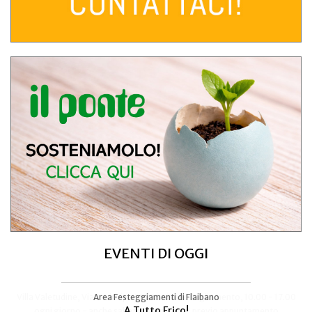
EVENTI DI OGGI
Area Festeggiamenti di Flaibano
Talmassons
A Tutto Frico!
FestInPiazza