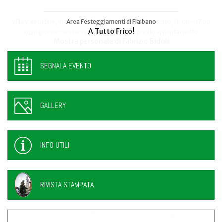
Area Festeggiamenti di Flaibano
Talmassons
A Tutto Frico!
FestInPiazza
SEGNALA EVENTO
GALLERY
INFO UTILI
RIVISTA STAMPATA