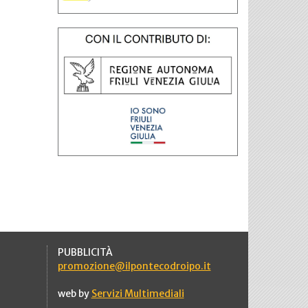
PUBBLICITÀ
promozione@ilpontecodroipo.it
web by
Servizi Multimediali