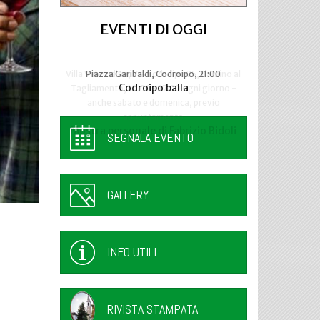
EVENTI DI OGGI
Villa Manin, Passariano di Codroipo
Piazza Garibaldi, Codroipo, 21:00
“Nuda Veritas” di Klimt in mostra a
Codroipo balla
SEGNALA EVENTO
GALLERY
INFO UTILI
RIVISTA STAMPATA