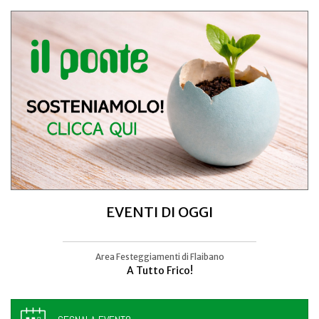
EVENTI DI OGGI
Area Festeggiamenti di Flaibano
Talmassons
A Tutto Frico!
FestInPiazza