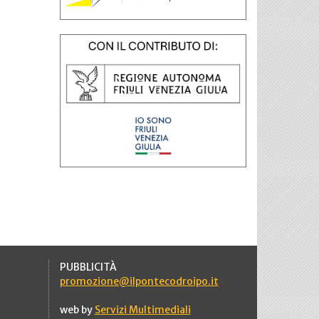
PUBBLICITÀ
promozione@ilpontecodroipo.it
web by
Servizi Multimediali