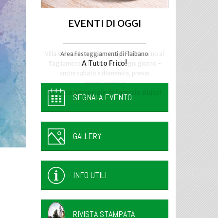
EVENTI DI OGGI
Area Festeggiamenti di Flaibano
Talmassons
A Tutto Frico!
FestInPiazza
SEGNALA EVENTO
GALLERY
INFO UTILI
RIVISTA STAMPATA