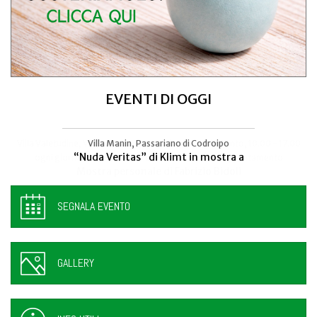
EVENTI DI OGGI
Villa Valetudine, Via Codroipo 25, Camino al Tagliamento, 10.00 - 17.00
Villa Manin, Passariano di Codroipo
“Nuda Veritas” di Klimt in mostra a
ogni giorno - anche sabato e domenica, previo appuntamento
Mostra personale di Fabrizio Bidoli
SEGNALA EVENTO
GALLERY