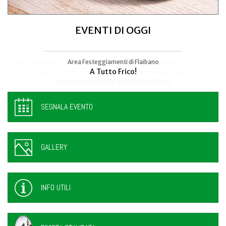
EVENTI DI OGGI
Area Festeggiamenti di Flaibano
Talmassons
A Tutto Frico!
FestInPiazza
SEGNALA EVENTO
GALLERY
INFO UTILI