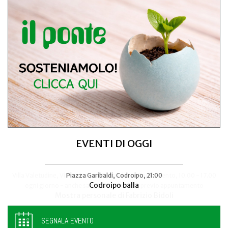
EVENTI DI OGGI
Piazza Garibaldi, Codroipo, 21:00
Area Festeggiamenti di Flaibano
Codroipo balla
A Tutto Frico!
SEGNALA EVENTO