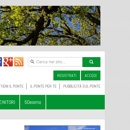
REGISTRATI
ACCEDI
TIENI IL PONTE
IL PONTE PER TE
PUBBLICITÀ SUL PONTE
ENITORI
50esimo