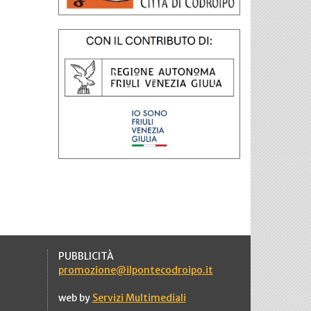
PUBBLICITÀ
promozione@ilpontecodroipo.it
web by
Servizi Multimediali