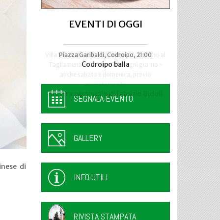
EVENTI DI OGGI
Villa Manin, Passariano di Codroipo
Piazza Garibaldi, Codroipo, 21:00
“Nuda Veritas” di Klimt in mostra a
Codroipo balla
SEGNALA EVENTO
GALLERY
inese di
INFO UTILI
RIVISTA STAMPATA