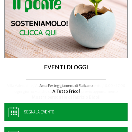
EVENTI DI OGGI
Area Festeggiamenti di Flaibano
Talmassons
A Tutto Frico!
FestInPiazza
SEGNALA EVENTO