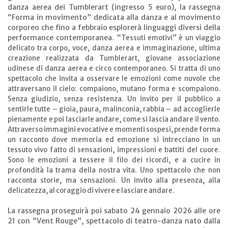
danza aerea dei Tumblerart (ingresso 5 euro), la rassegna
“Forma in movimento” dedicata alla danza e al movimento
corporeo che fino a febbraio esplorerà linguaggi diversi della
performance contemporanea.
“Tessuti emotivi” è un viaggio
delicato tra corpo, voce, danza aerea e immaginazione, ultima
creazione realizzata da Tumblerart, giovane associazione
udinese di danza aerea e circo contemporaneo. Si tratta di uno
spettacolo che invita a osservare le emozioni come nuvole che
attraversano il cielo: compaiono, mutano forma e scompaiono.
Senza giudizio, senza resistenza. Un invito per il pubblico a
sentirle tutte – gioia, paura, malinconia, rabbia – ad accoglierle
pienamente e poi lasciarle andare, come si lascia andare il vento.
Attraverso immagini evocative e momenti sospesi, prende forma
un racconto dove memoria ed emozione si intrecciano in un
tessuto vivo fatto di sensazioni, impressioni e battiti del cuore.
Sono le emozioni a tessere il filo dei ricordi, e a cucire in
profondità la trama della nostra vita. Uno spettacolo che non
racconta storie, ma sensazioni. Un invito alla presenza, alla
delicatezza, al coraggio di vivere e lasciare andare.
La rassegna proseguirà poi sabato 24 gennaio 2026 alle ore
21 con “Vent Rouge”, spettacolo di teatro-danza nato dalla