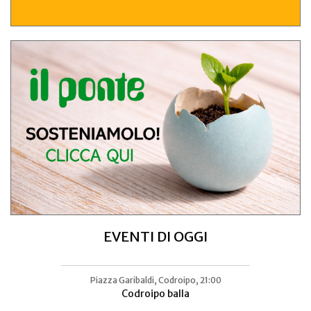
EVENTI DI OGGI
Piazza Garibaldi, Codroipo, 21:00
Area Festeggiamenti di Flaibano
Codroipo balla
A Tutto Frico!