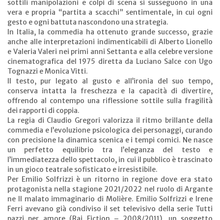
sottili manipolazioni e colpi di scena si susseguono in una
vera e propria “partita a scacchi” sentimentale, in cui ogni
gesto e ogni battuta nascondono una strategia.
In Italia, la commedia ha ottenuto grande successo, grazie
anche alle interpretazioni indimenticabili di Alberto Lionello
e Valeria Valeri nei primi anni Settanta e alla celebre versione
cinematografica del 1975 diretta da Luciano Salce con Ugo
Tognazzi e Monica Vitti.
Il testo, pur legato al gusto e all’ironia del suo tempo,
conserva intatta la freschezza e la capacità di divertire,
offrendo al contempo una riflessione sottile sulla fragilità
dei rapporti di coppia.
La regia di Claudio Gregori valorizza il ritmo brillante della
commedia e l’evoluzione psicologica dei personaggi, curando
con precisione la dinamica scenica e i tempi comici. Ne nasce
un perfetto equilibrio tra l’eleganza del testo e
l’immediatezza dello spettacolo, in cui il pubblico è trascinato
in un gioco teatrale sofisticato e irresistibile.
Per Emilio Solfrizzi è un ritorno in regione dove era stato
protagonista nella stagione 2021/2022 nel ruolo di Argante
ne Il malato immaginario di Molière. Emilio Solfrizzi e Irene
Ferri avevano già condiviso il set televisivo della serie Tutti
pazzi per amore (Rai Fiction – 2008/2011), un soggetto