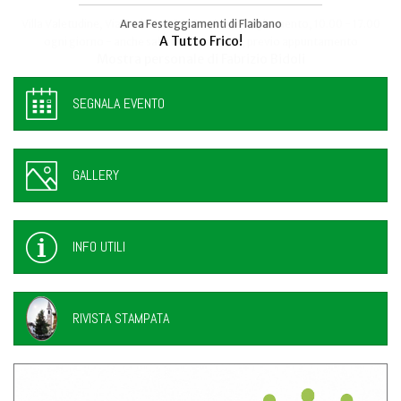
Area Festeggiamenti di Flaibano
Talmassons
A Tutto Frico!
FestInPiazza
SEGNALA EVENTO
GALLERY
INFO UTILI
RIVISTA STAMPATA