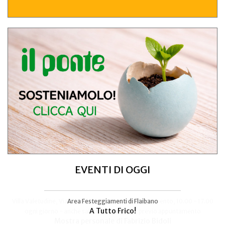
EVENTI DI OGGI
Area Festeggiamenti di Flaibano
Talmassons
A Tutto Frico!
FestInPiazza