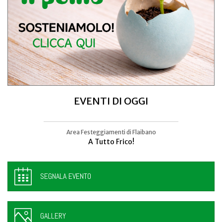
EVENTI DI OGGI
Area Festeggiamenti di Flaibano
Talmassons
A Tutto Frico!
FestInPiazza
SEGNALA EVENTO
GALLERY