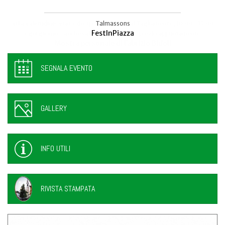
Osservatorio Astronomico, Talmassons
Talmassons
FestInPiazza
Tra galassie e gocce di vita
SEGNALA EVENTO
GALLERY
INFO UTILI
RIVISTA STAMPATA