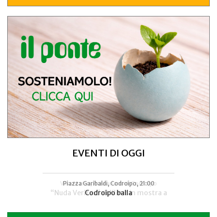
EVENTI DI OGGI
Villa Manin, Passariano di Codroipo
Piazza Garibaldi, Codroipo, 21:00
“Nuda Veritas” di Klimt in mostra a
Codroipo balla