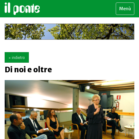
Menù
« indietro
Di noi e oltre