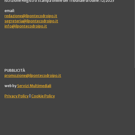
Iscrizione Registro Stampa online del Tribunale di Udine: 12/2025
email:
redazione@ilpontecodroipo.it
segreteria@ilpontecodroipo.it
info@ilpontecodroipo.it
PUBBLICITÀ
promozione@ilpontecodroipo.it
web by
Servizi Multimediali
Privacy Policy
|
Cookie Policy