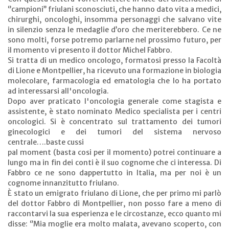
‘’campioni’’ friulani sconosciuti, che hanno dato vita a medici,
chirurghi, oncologhi, insomma personaggi che salvano vite
in silenzio senza le medaglie d’oro che meriterebbero. Ce ne
sono molti, forse potremo parlarne nel prossimo futuro, per
il momento vi presento il dottor Michel Fabbro.
Si tratta di un medico oncologo, formatosi presso la Facoltà
di Lione e Montpellier, ha ricevuto una formazione in biologia
molecolare, farmacologia ed ematologia che lo ha portato
ad interessarsi all'oncologia.
Dopo aver praticato l'oncologia generale come stagista e
assistente, è stato nominato Medico specialista per i centri
oncologici. Si è concentrato sul trattamento dei tumori
ginecologici e dei tumori del sistema nervoso
centrale….baste cussi
pal moment (basta cosi per il momento) potrei continuare a
lungo ma in fin dei conti è il suo cognome che ci interessa. Di
Fabbro ce ne sono dappertutto in Italia, ma per noi è un
cognome innanzitutto friulano.
È stato un emigrato friulano di Lione, che per primo mi parlò
del dottor Fabbro di Montpellier, non posso fare a meno di
raccontarvi la sua esperienza e le circostanze, ecco quanto mi
disse: ‘’Mia moglie era molto malata, avevano scoperto, con