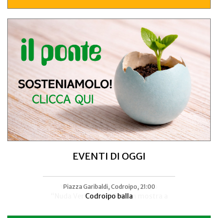
EVENTI DI OGGI
Villa Manin, Passariano di Codroipo
Piazza Garibaldi, Codroipo, 21:00
“Nuda Veritas” di Klimt in mostra a
Codroipo balla