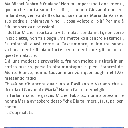
Ma Michel Fabbro è friulano? Non mi importano i documenti,
quello che conta sono le radici, il nonno Giovanni non era
finlandese, veniva da Basiliano, sua nonna Maria da Variano
suo padre si chiamava Nino ... cosa volete di più? Per me è
friulano senza discussioni!
Il dottor Michel riporta alla vita malati condannati, non corre
in bicicletta, non fa a pugni, ma mette ko il cancro e i tumori,
fa miracoli quasi come a Castelmonte, e inoltre suona
virtuosamente il pianoforte per dimenticare gli orrori di
queste malattie.
E di una modestia proverbiale, fra non molto si ritirerà in un
antico rustico, perso in alta montagna ai piedi francesi del
Monte Bianco, nonno Giovanni arrivò i quei luoghi nel 1923
mettendo radici.
Chissà se c’è ancora qualcuno a Basiliano e Variano che si
ricorda di Giovanni e Maria? Hanno fatto meraviglie!
In furlan mandi e graziis Michel Fabbro... nonno Giovanni e
nonna Maria avrebbero detto ‘’che Diu tal merti, frut, pal ben
che tu
fasîs aj malâts!