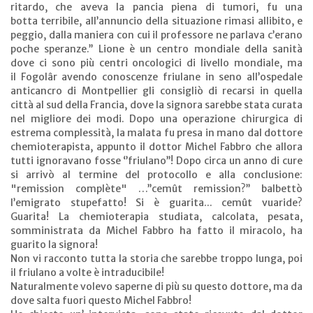
ritardo, che aveva la pancia piena di tumori, fu una
botta terribile, all’annuncio della situazione rimasi allibito, e
peggio, dalla maniera con cui il professore ne parlava c’erano
poche speranze.’’ Lione è un centro mondiale della sanità
dove ci sono più centri oncologici di livello mondiale, ma
il
Fogolâr
avendo conoscenze friulane in seno all’ospedale
anticancro di Montpellier gli consigliò di recarsi in quella
città al sud della Francia, dove la signora sarebbe stata curata
nel migliore dei modi. Dopo una operazione chirurgica di
estrema complessità, la malata fu presa in mano dal dottore
chemioterapista, appunto il dottor Michel Fabbro che allora
tutti ignoravano fosse ‘’friulano’’! Dopo circa un anno di cure
si arrivò al termine del protocollo e alla conclusione:
"remission complète" …’’cemût remission?’’ balbettò
l’emigrato stupefatto! Si è guarita... cemût vuaride?
Guarita! La chemioterapia studiata, calcolata, pesata,
somministrata da Michel Fabbro ha fatto il miracolo, ha
guarito la signora!
Non vi racconto tutta la storia che sarebbe troppo lunga, poi
il friulano a volte è intraducibile!
Naturalmente volevo saperne di più su questo dottore, ma da
dove salta fuori questo Michel Fabbro!