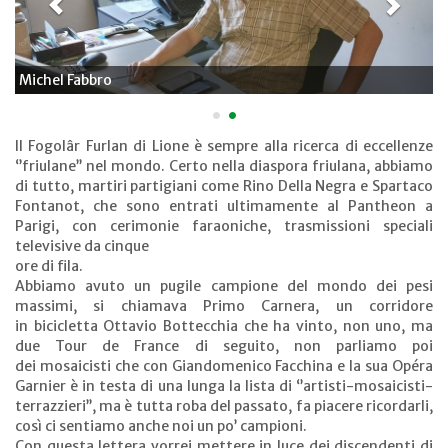
Michel Fabbro
•
•
Il Fogolâr Furlan di Lione è sempre alla ricerca di eccellenze
‘’friulane’’ nel mondo. Certo nella diaspora friulana, abbiamo
di tutto, martiri partigiani come Rino Della Negra e Spartaco
Fontanot, che sono entrati ultimamente al Pantheon a
Parigi, con cerimonie faraoniche, trasmissioni speciali
televisive da cinque
ore di fila.
Abbiamo avuto un pugile campione del mondo dei pesi
massimi, si chiamava Primo Carnera, un corridore
in bicicletta Ottavio Bottecchia che ha vinto, non uno, ma
due Tour de France di seguito, non parliamo poi
dei mosaicisti che con Giandomenico Facchina e la sua Opéra
Garnier è in testa di una lunga la lista di ‘’artisti-mosaicisti-
terrazzieri’’, ma è tutta roba del passato, fa piacere ricordarli,
così ci sentiamo anche noi un po’ campioni.
Con questa lettera vorrei mettere in luce dei discendenti di