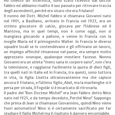
Ho chiesto un’ intervista, sono stato ricevuto dal dottor
Fabbro ed abbiamo risalito il suo passato per ritrovare traccia
degli ascendenti, perchè ero sicuro che era friulano!
Il nonno del Dott. Michel Fabbro si chiamava Giovanni nato
nel 1901, a Basiliano, arrivato in Francia nel 1923, era un
ottimo giocatore di calcio, giocava per l’Udinese ed il
Mantova, ma in quei tempi, non è come oggi, non si
mangiava giocando a pallone, e venne in Francia con la
moglie Maria ed il primogenito Walter. In Francia le diverse
squadre locali se lo contendevano e gli offrivano un lavoro,
un impiego affinché rimanesse nel paese, era sempre molto
apprezzato ovunque, qualunque mestiere facesse. Nonno
Giovanni era un atleta ‘’mens sana in corpore sano’’, non c’era
la televisione, e raggiunse facilmente la quota di dieci figli,
tra quelli nati in Italia ed in Francia, tra questi, sono tuttora
in vita, la figlia Lisetta ultranovantenne ma che capisce
ancora il friulano, e l’ultimo figlio, Abel, ma la marilenghe si è
persa per strada, il Fogolâr si è incaricato di ritrovarla.
Il padre del ‘Bon Docteur Michel’’ era Jean Fabbro detto Nino
nato nel 1925, e da tempo deceduto, Perché Nino? Suppongo
che prima di Jean si chiamasse Giovannino, quindi Nino viene
fuori automatico! Nino si é certamente sacrificato per far
studiare il figlio Michel ma il risultato è davvero encomiabile.