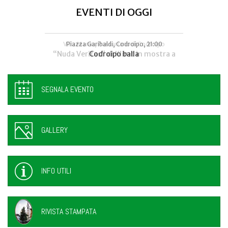
EVENTI DI OGGI
Villa Manin, Passariano di Codroipo
Piazza Garibaldi, Codroipo, 21:00
“Nuda Veritas” di Klimt in mostra a
Codroipo balla
SEGNALA EVENTO
GALLERY
INFO UTILI
RIVISTA STAMPATA